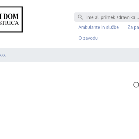
Išči
Ambulante in službe
Za pa
O zavodu
.o.
O