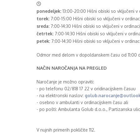
ponedeljek:
13:00-20:00
Hišni obiski so vključeni v 
torek:
7:00-15:00
Hišni obiski so vključeni v ordinac
sreda:
7:00-14:30
Hišni obiski so vključeni v ordinaci
četrtek:
7:00-14:30
Hišni obiski so vključeni v ordina
petek:
7:00-14:30
Hišni obiski so vključeni v ordinac
Odmor med delom v dopoldanskem času od 11:00 do 
NAČIN NAROČANJA NA PREGLED
Naročanje je možno opraviti:
- po telefonu 02/818 17 22 v oridinacijskem časuu
- na elektronski naslov:
golub.narocanje@outloo
- osebno v ambulanti v ordinacijskem času ali
- po pošti: Ambulanta Golub d.o.o., Partizanska ulic
V nujnih primerih pokličite 112.