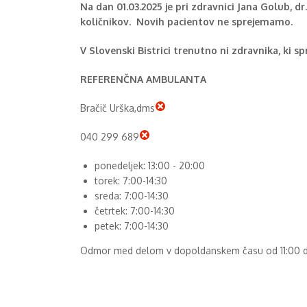
Na dan 01.03.2025 je pri zdravnici Jana Golub, dr
količnikov. Novih pacientov ne sprejemamo.
V Slovenski Bistrici trenutno ni zdravnika, ki 
REFERENČNA AMBULANTA
Bračič Urška,dms
040 299 689
ponedeljek: 13:00 - 20:00
torek: 7:00-14:30
sreda: 7:00-14:30
četrtek: 7:00-14:30
petek: 7:00-14:30
Odmor med delom v dopoldanskem času od 11:00 do 