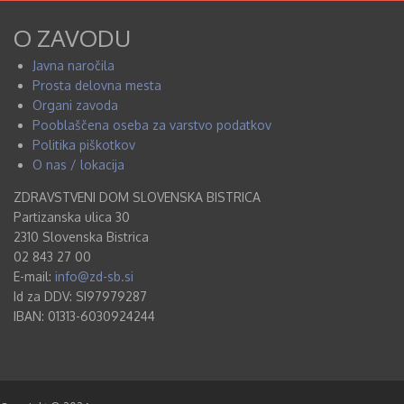
O ZAVODU
Javna naročila
Prosta delovna mesta
Organi zavoda
Pooblaščena oseba za varstvo podatkov
Politika piškotkov
O nas / lokacija
ZDRAVSTVENI DOM SLOVENSKA BISTRICA
Partizanska ulica 30
2310 Slovenska Bistrica
02 843 27 00
E-mail:
info@zd-sb.si
Id za DDV: SI97979287
IBAN: 01313-6030924244