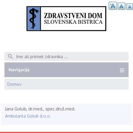
Išči
Navigacija
Domov
Breadcrumb
Jana Golub, dr.med., spec.druž.med.
Ambulanta Golub d.o.o.