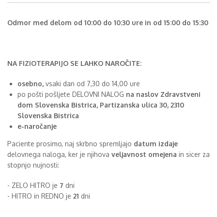
Odmor med delom od 10:00 do 10:30 ure in od 15:00 do 15:30
NA FIZIOTERAPIJO SE LAHKO NAROČITE:
osebno,
vsaki dan od 7,30 do 14,00 ure
po pošti pošljete DELOVNI NALOG
na naslov Zdravstveni
dom Slovenska Bistrica, Partizanska ulica 30, 2310
Slovenska Bistrica
e-naročanje
Paciente prosimo, naj skrbno spremljajo
datum izdaje
delovnega naloga, ker je njihova
veljavnost omejena
in sicer za
stopnjo nujnosti:
- ZELO HITRO je
7
dni
- HITRO in REDNO je
21
dni