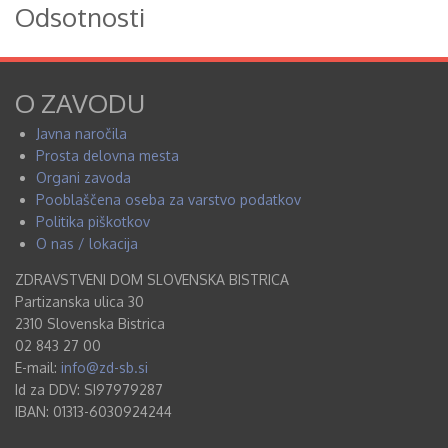
Odsotnosti
O ZAVODU
Javna naročila
Prosta delovna mesta
Organi zavoda
Pooblaščena oseba za varstvo podatkov
Politika piškotkov
O nas / lokacija
ZDRAVSTVENI DOM SLOVENSKA BISTRICA
Partizanska ulica 30
2310 Slovenska Bistrica
02 843 27 00
E-mail:
info@zd-sb.si
Id za DDV: SI97979287
IBAN: 01313-6030924244