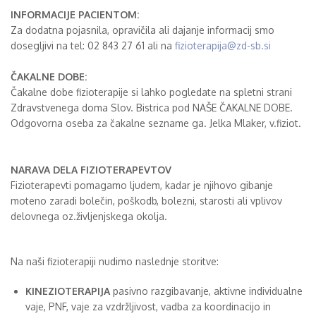
INFORMACIJE PACIENTOM:
Za dodatna pojasnila, opravičila ali dajanje informacij smo
dosegljivi na tel: 02 843 27 61 ali na
fizioterapija@zd-sb.si
ČAKALNE DOBE:
Čakalne dobe fizioterapije si lahko pogledate na spletni strani
Zdravstvenega doma Slov. Bistrica pod NAŠE ČAKALNE DOBE.
Odgovorna oseba za čakalne sezname ga. Jelka Mlaker, v.fiziot.
NARAVA DELA FIZIOTERAPEVTOV
Fizioterapevti pomagamo ljudem, kadar je njihovo gibanje
moteno zaradi bolečin, poškodb, bolezni, starosti ali vplivov
delovnega oz.življenjskega okolja.
Na naši fizioterapiji nudimo naslednje storitve:
KINEZIOTERAPIJA
pasivno razgibavanje, aktivne individualne
vaje, PNF, vaje za vzdržljivost, vadba za koordinacijo in