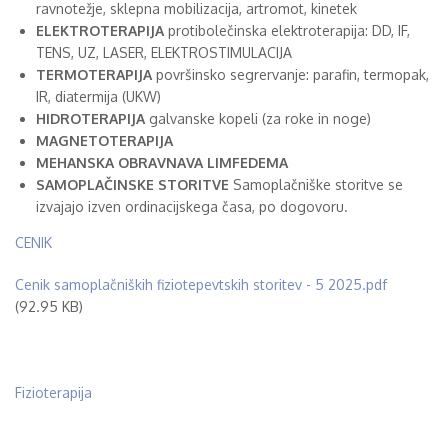
ravnotežje, sklepna mobilizacija, artromot, kinetek
ELEKTROTERAPIJA
protibolečinska elektroterapija: DD, IF,
TENS, UZ, LASER, ELEKTROSTIMULACIJA
TERMOTERAPIJA
površinsko segrervanje: parafin, termopak,
IR, diatermija (UKW)
HIDROTERAPIJA
galvanske kopeli (za roke in noge)
MAGNETOTERAPIJA
MEHANSKA OBRAVNAVA LIMFEDEMA
SAMOPLAČINSKE STORITVE
Samoplačniške storitve se
izvajajo izven ordinacijskega časa, po dogovoru.
CENIK
File
Cenik samoplačniških fiziotepevtskih storitev - 5 2025.pdf
(92.95 KB)
Fizioterapija