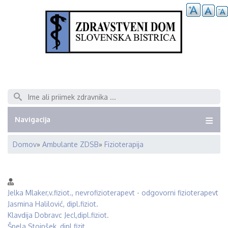
Išči
Navigacija
Domov
Ambulante ZDSB
Fizioterapija
Breadcrumb
Jelka Mlaker,v.fiziot., nevrofizioterapevt - odgovorni fizioterapevt
Jasmina Halilović, dipl.fiziot.
Klavdija Dobravc Jecl,dipl.fiziot.
Špela Stojnšek, dipl.fizit.