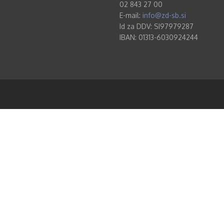
02 843 27 00
E-mail:
info@zd-sb.si
Id za DDV: SI97979287
IBAN: 01313-6030924244