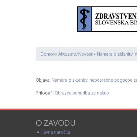
Domov
Aktualno/Novosti
Namera o sklenitvi 
Breadcrumb
Objava:
Namera o sklenitvi neposredne pogodbe za
Priloga 1:
Obrazec ponudba za nakup
O ZAVODU
Javna naročila