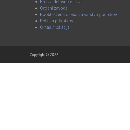
Prosta delovna mesta
Organi zavoda
Pooblaščena oseba za varstvo podatkov
Politika piškotkov
O nas / lokacija
Copyright © 2026