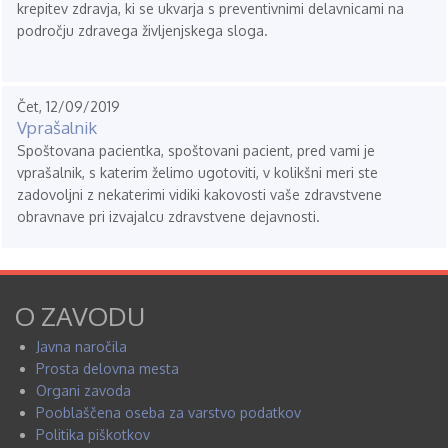
krepitev zdravja, ki se ukvarja s preventivnimi delavnicami na
področju zdravega življenjskega sloga.
Čet, 12/09/2019
Vprašalnik
Spoštovana pacientka, spoštovani pacient, pred vami je
vprašalnik, s katerim želimo ugotoviti, v kolikšni meri ste
zadovoljni z nekaterimi vidiki kakovosti vaše zdravstvene
obravnave pri izvajalcu zdravstvene dejavnosti.
O ZAVODU
Javna naročila
Prosta delovna mesta
Organi zavoda
Pooblaščena oseba za varstvo podatkov
Politika piškotkov