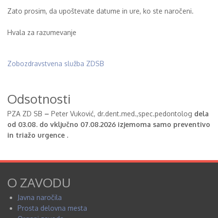
Zato prosim, da upoštevate datume in ure, ko ste naročeni.
Hvala za razumevanje
Zobozdravstvena služba ZDSB
Odsotnosti
PZA ZD SB
–
Peter Vuković, dr.dent.med.,spec.pedontolog
dela
od 03.08. do vključno 07.08.2026 izjemoma samo preventivo
in triažo urgence .
O ZAVODU
Javna naročila
Prosta delovna mesta