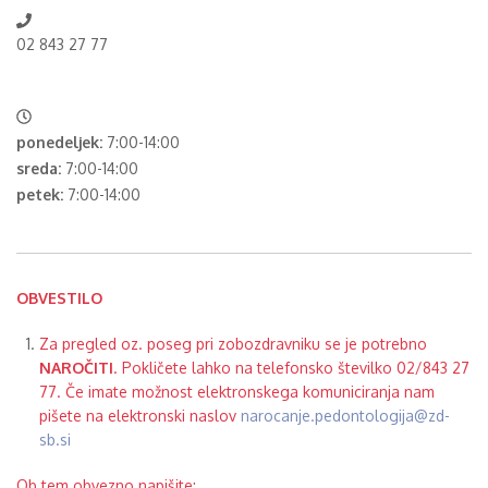
02 843 27 77
ponedeljek:
7:00-14:00
sreda:
7:00-14:00
petek:
7:00-14:00
OBVESTILO
Za pregled oz. poseg pri zobozdravniku se je potrebno
NAROČITI
. Pokličete lahko na telefonsko številko 02/843 27
77. Če imate možnost elektronskega komuniciranja nam
pišete na elektronski naslov
narocanje.pedontologija@zd-
sb.si
Ob tem obvezno napišite: