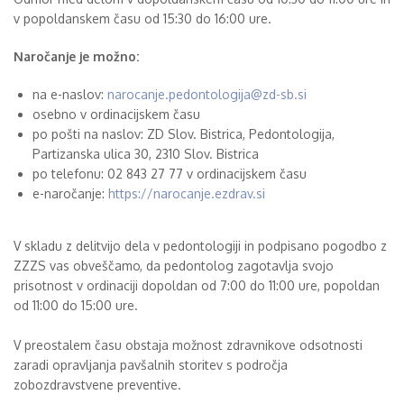
v popoldanskem času od 15:30 do 16:00 ure.
Naročanje je možno:
na e-naslov:
narocanje.pedontologija@zd-sb.si
osebno v ordinacijskem času
po pošti na naslov: ZD Slov. Bistrica, Pedontologija,
Partizanska ulica 30, 2310 Slov. Bistrica
po telefonu: 02 843 27 77 v ordinacijskem času
e-naročanje:
https://narocanje.ezdrav.si
V skladu z delitvijo dela v pedontologiji in podpisano pogodbo z
ZZZS vas obveščamo, da pedontolog zagotavlja svojo
prisotnost v ordinaciji dopoldan od 7:00 do 11:00 ure, popoldan
od 11:00 do 15:00 ure.
V preostalem času obstaja možnost zdravnikove odsotnosti
zaradi opravljanja pavšalnih storitev s področja
zobozdravstvene preventive.