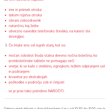
ime in priimek otroka
datum rojstva otroka
izbrani zobozdravnik
natančno, kaj želite
obvezno navedite telefonsko številko, na katero ste
dosegljivi.
Če imate eno od nujnih stanj, kot so:
močan zobobol (huda stalna dnevno nočna bolečina, ko
protibolečinske tablete ne pomagajo več)
vnetje, ki se kaže z oteklino, ognojkom, težkim odpiranjem ust
in požiranjem
krvavitve po ekstrakcijah
poškodbe v področju zob in čeljusti
se je prav tako potrebno NAROČITI.
Odmor med delom v dopoldanskem času od 10:30 do 11:00 ure in