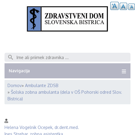
Išči
Navigacija
Domov
Ambulante ZDSB
Breadcrumb
Šolska zobna ambulanta (dela v OŠ Pohorski odred Slov.
Bistrica)
Helena Vogelnik Ocepek, dr.dent.med.
Ines Strehar, zobna asistentka