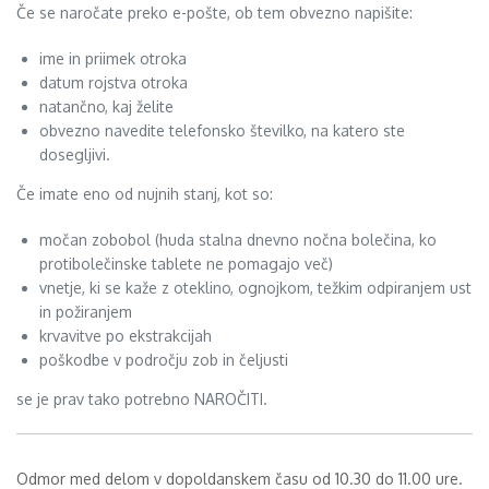
Če se naročate preko e-pošte, ob tem obvezno napišite:
ime in priimek otroka
datum rojstva otroka
natančno, kaj želite
obvezno navedite telefonsko številko, na katero ste
dosegljivi.
Če imate eno od nujnih stanj, kot so:
močan zobobol (huda stalna dnevno nočna bolečina, ko
protibolečinske tablete ne pomagajo več)
vnetje, ki se kaže z oteklino, ognojkom, težkim odpiranjem ust
in požiranjem
krvavitve po ekstrakcijah
poškodbe v področju zob in čeljusti
se je prav tako potrebno NAROČITI.
Odmor med delom v dopoldanskem času od 10.30 do 11.00 ure.