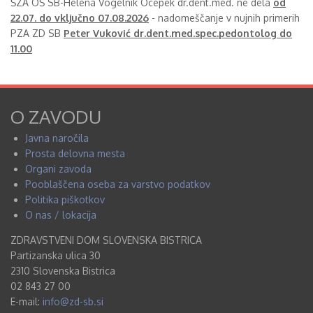
ŠZA OŠ SB-Helena Vogelnik Ocepek dr.dent.med. ne dela
od
22.07. do vključno 07.08.2026
- nadomeščanje v nujnih primerih
PZA ZD SB
Peter Vuković dr.dent.med.spec.pedontolog do
11.00
O ZAVODU
Javna naročila
Prosta delovna mesta
Organi zavoda
Pooblaščena oseba za varstvo podatkov
Politika piškotkov
O nas / lokacija
ZDRAVSTVENI DOM SLOVENSKA BISTRICA
Partizanska ulica 30
2310 Slovenska Bistrica
02 843 27 00
E-mail:
info@zd-sb.si