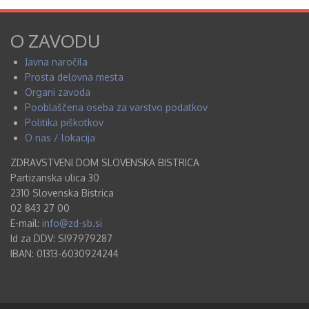
O ZAVODU
Javna naročila
Prosta delovna mesta
Organi zavoda
Pooblaščena oseba za varstvo podatkov
Politika piškotkov
O nas / lokacija
ZDRAVSTVENI DOM SLOVENSKA BISTRICA
Partizanska ulica 30
2310 Slovenska Bistrica
02 843 27 00
E-mail:
info@zd-sb.si
Id za DDV: SI97979287
IBAN: 01313-6030924244