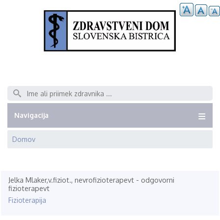
Išči
Navigacija
Domov
Breadcrumb
Jelka Mlaker,v.fiziot., nevrofizioterapevt - odgovorni
fizioterapevt
Fizioterapija