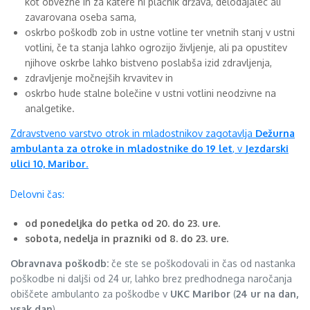
kot obvezne in za katere ni plačnik država, delodajalec ali
zavarovana oseba sama,
oskrbo poškodb zob in ustne votline ter vnetnih stanj v ustni
votlini, če ta stanja lahko ogrozijo življenje, ali pa opustitev
njihove oskrbe lahko bistveno poslabša izid zdravljenja,
zdravljenje močnejših krvavitev in
oskrbo hude stalne bolečine v ustni votlini neodzivne na
analgetike.
Zdravstveno varstvo otrok in mladostnikov zagotavlja
Dežurna
ambulanta za otroke in mladostnike do 19 let
, v
Jezdarski
ulici 10, Maribor
.
Delovni čas:
od ponedeljka do petka od 20. do 23. ure.
sobota, nedelja in prazniki od 8. do 23. ure.
Obravnava poškodb:
če ste se poškodovali in čas od nastanka
poškodbe ni daljši od 24 ur, lahko brez predhodnega naročanja
obiščete ambulanto za poškodbe v
UKC Maribor
(
24 ur na dan,
vsak dan
).