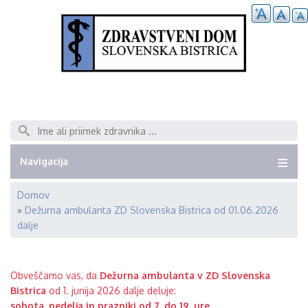
Išči
Navigacija
Domov
Breadcrumb
Dežurna ambulanta ZD Slovenska Bistrica od 01.06.2026
dalje
Obveščamo vas, da
Dežurna ambulanta v ZD Slovenska
Bistrica
od 1. junija 2026 dalje deluje:
sobota, nedelja in prazniki od 7. do 19. ure.