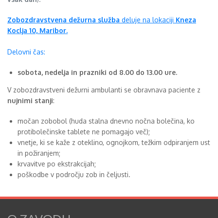
Zobozdravstvena dežurna služba
deluje na lokaciji
Kneza
Koclja 10, Maribor.
Delovni čas:
sobota, nedelja in prazniki od 8.00 do 13.00 ure.
V zobozdravstveni dežurni ambulanti se obravnava paciente z
nujnimi stanji
:
močan zobobol (huda stalna dnevno nočna bolečina, ko
protibolečinske tablete ne pomagajo več);
vnetje, ki se kaže z oteklino, ognojkom, težkim odpiranjem ust
in požiranjem;
krvavitve po ekstrakcijah;
poškodbe v področju zob in čeljusti.