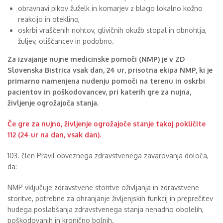
obravnavi pikov žuželk in komarjev z blago lokalno kožno
reakcijo in oteklino,
oskrbi vraščenih nohtov, glivičnih okužb stopal in obnohtja,
žuljev, otiščancev in podobno.
Za izvajanje nujne medicinske pomoči (NMP) je v ZD
Slovenska Bistrica vsak dan, 24 ur, prisotna ekipa NMP, ki je
primarno namenjena nudenju pomoči na terenu in oskrbi
pacientov in poškodovancev, pri katerih gre za nujna,
življenje ogrožajoča stanja.
Če gre za nujno, življenje ogrožajoče stanje takoj pokličite
112
(24 ur na dan, vsak dan).
103. člen Pravil obveznega zdravstvenega zavarovanja določa,
da:
NMP vključuje zdravstvene storitve oživljanja in zdravstvene
storitve, potrebne za ohranjanje življenjskih funkcij in preprečitev
hudega poslabšanja zdravstvenega stanja nenadno obolelih,
poškodovanih in kronično bolnih.