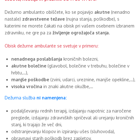
Dežurno ambulanto obiščete, ko se pojavijo
akutne
(nenadno
nastale)
zdravstvene težave
(nujna stanja, poškodbe), s
katerimi ne morete čakati na obisk pri vašem osebnem izbranem
zdravniku, ne gre pa za
življenje ogrožajoča stanja.
Obisk dežurne ambulante se svetuje v primeru:
nenadnega poslabšanja
kroničnih bolezni,
akutne bolečine
(glavobol, bolečine v trebuhu, bolečine v
hrbtu,…),
manjše poškodbe
(zvini, udarci, ureznine, manjše opekline,…),
visoka vročina
in znaki akutne okužbe,…
Dežurna služba
ni namenjena:
podaljševanju rednih terapij, izdajanju napotnic za naročene
preglede, izdajanju zdravniških spričeval ali urejanju kroničnih
stanj, ki trajajo že več dni,
odstranjevanju klopov in izpiranju ušes (sluhovoda),
obravnavi starih poškodb brez zapletov,