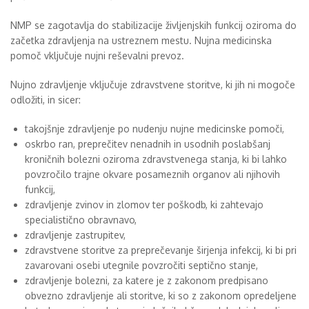
NMP se zagotavlja do stabilizacije življenjskih funkcij oziroma do
začetka zdravljenja na ustreznem mestu. Nujna medicinska
pomoč vključuje nujni reševalni prevoz.
Nujno zdravljenje vključuje zdravstvene storitve, ki jih ni mogoče
odložiti, in sicer:
takojšnje zdravljenje po nudenju nujne medicinske pomoči,
oskrbo ran, preprečitev nenadnih in usodnih poslabšanj
kroničnih bolezni oziroma zdravstvenega stanja, ki bi lahko
povzročilo trajne okvare posameznih organov ali njihovih
funkcij,
zdravljenje zvinov in zlomov ter poškodb, ki zahtevajo
specialistično obravnavo,
zdravljenje zastrupitev,
zdravstvene storitve za preprečevanje širjenja infekcij, ki bi pri
zavarovani osebi utegnile povzročiti septično stanje,
zdravljenje bolezni, za katere je z zakonom predpisano
obvezno zdravljenje ali storitve, ki so z zakonom opredeljene