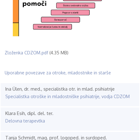
File
Zloženka CDZOM.pdf
(4.35 MB)
Uporabne povezave za otroke, mladostnike in starše
Ina Ülen, dr. med., specialistka otr. in mlad. psihiatrije
Specialistka otroške in mladostniške psihiatrije, vodja CDZOM
Klara Esih, dipl. del. ter.
Delovna terapevtka
Tanja Schmidt, mag. prof. logoped. in surdoped.