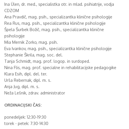
Ina Ülen, dr. med., specialistka otr. in mlad. psihiatrije, vodja
CDZOM
Ana Pravdič, mag. psih., specializantka klinične psihologije
Rea Rus, mag. psih., specializantka klinične psihologije
Špela Šurbek Božič, mag. psih., specializantka klinične
psihologije
Mia Mernik Zorko, mag. psih.
Eva Ivankov, mag. psih., specializantka klinične psihologije
Stephanie Škrila, mag. soc. del.
Tanja Schmidt, mag. prof. logop. in surdoped.
Nina Flis, mag. prof. specialne in rehabilitacijske pedagogike
Klara Esih, dipl. del. ter.
Urša Rebernak, dipl. m. s.
Anja Jug, dipl. m. s.
Neža Lešnik, zdrav. administrator
ORDINACIJSKI ČAS:
ponedeljek: 12:30-19:30
torek - petek: 7:30-14:30