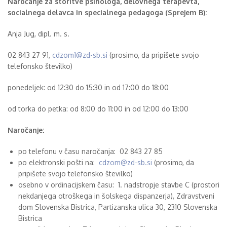
Naročanje za storitve psihologa, delovnega terapevta,
socialnega delavca in specialnega pedagoga (Sprejem B):
Anja Jug, dipl. m. s.
02 843 27 91,
cdzom1@zd-sb.si
(
prosimo, da pripišete svojo
telefonsko številko)
ponedeljek: od 12:30 do 15:30 in od 17:00 do 18:00
od torka do petka: od 8:00 do 11:00 in od 12:00 do 13:00
Naročanje:
po telefonu v času naročanja:
02 843 27 85
po elektronski pošti na:
cdzom@zd-sb.si
(
prosimo, da
pripišete svojo telefonsko številko)
osebno v ordinacijskem času:
1.
nadstropje stavbe C (prostori
nekdanjega otroškega in šolskega dispanzerja),
Zdravstveni
dom Slovenska Bistrica,
Partizanska ulica 30,
2310 Slovenska
Bistrica