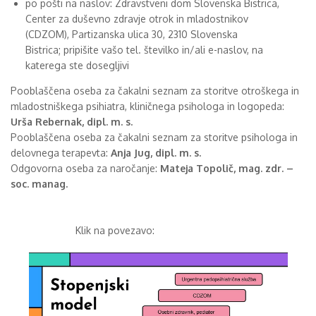
po pošti na naslov: Zdravstveni dom Slovenska Bistrica,
Center za duševno zdravje otrok in mladostnikov
(CDZOM),
Partizanska ulica 30, 2310 Slovenska
Bistrica;
pripišite vašo tel. številko in/ali e-naslov, na
katerega ste dosegljivi
Pooblaščena oseba za čakalni seznam za storitve otroškega in
mladostniškega psihiatra, kliničnega psihologa in logopeda:
Urša Rebernak, dipl. m. s.
Pooblaščena oseba za čakalni seznam za storitve psihologa in
delovnega terapevta:
Anja Jug, dipl. m. s.
Odgovorna oseba za naročanje:
Mateja Topolič, mag. zdr. –
soc. manag.
Klik na povezavo: