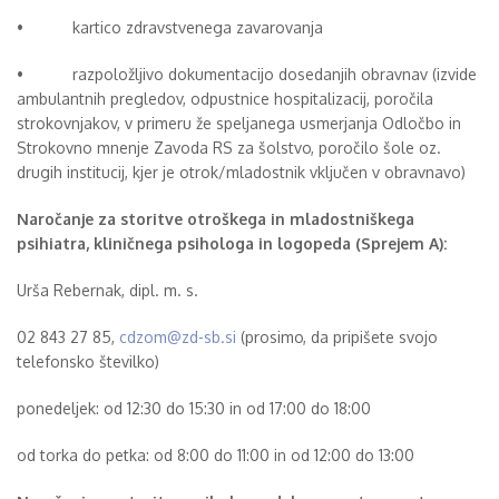
• kartico zdravstvenega zavarovanja
•
razpoložljivo dokumentacijo dosedanjih obravnav (izvide
ambulantnih pregledov, odpustnice hospitalizacij, poročila
strokovnjakov, v primeru že speljanega usmerjanja Odločbo in
Strokovno mnenje Zavoda RS za šolstvo, poročilo šole oz.
drugih institucij, kjer je otrok/mladostnik vključen v obravnavo)
Naročanje za storitve otroškega in mladostniškega
psihiatra, kliničnega psihologa in logopeda (Sprejem A):
Urša Rebernak, dipl. m. s.
02 843 27 85,
cdzom@zd-sb.si
(
prosimo, da pripišete svojo
telefonsko številko)
ponedeljek: od 12:30 do 15:30 in od 17:00 do 18:00
od torka do petka: od 8:00 do 11:00 in od 12:00 do 13:00