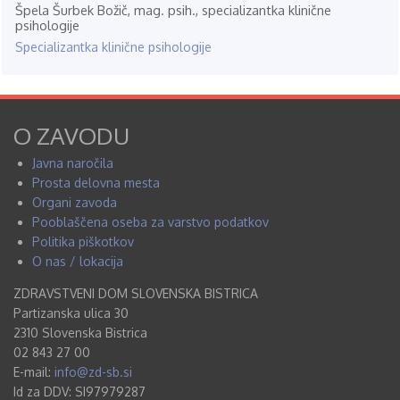
Špela Šurbek Božič, mag. psih., specializantka klinične
psihologije
Specializantka klinične psihologije
O ZAVODU
Javna naročila
Prosta delovna mesta
Organi zavoda
Pooblaščena oseba za varstvo podatkov
Politika piškotkov
O nas / lokacija
ZDRAVSTVENI DOM SLOVENSKA BISTRICA
Partizanska ulica 30
2310 Slovenska Bistrica
02 843 27 00
E-mail:
info@zd-sb.si
Id za DDV: SI97979287