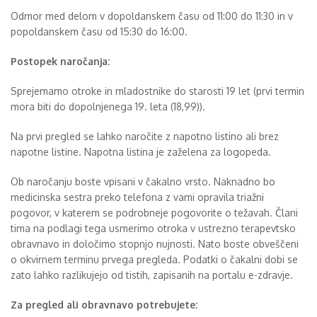
Odmor med delom v dopoldanskem času od 11:00 do 11:30 in v
popoldanskem času od 15:30 do 16:00.
Postopek naročanja:
S
prejemamo otroke in mladostnike do starosti 19 let (prvi termin
mora biti do dopolnjenega 19. leta (18,99)).
Na prvi pregled se lahko naročite z napotno listino ali brez
napotne listine. Napotna listina je zaželena za logopeda.
Ob naročanju boste vpisani v čakalno vrsto. Naknadno bo
medicinska sestra preko telefona z vami opravila triažni
pogovor, v katerem se podrobneje pogovorite o težavah. Člani
tima na podlagi tega usmerimo otroka v ustrezno terapevtsko
obravnavo in določimo stopnjo nujnosti. Nato boste obveščeni
o okvirnem terminu prvega pregleda. P
odatki o čakalni dobi se
zato lahko razlikujejo od tistih, zapisanih na portalu e-zdravje.
Za pregled ali obravnavo potrebujete: