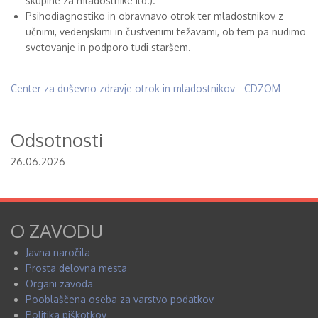
skupine za mladostnike itd.).
Psihodiagnostiko in obravnavo otrok ter mladostnikov z
učnimi, vedenjskimi in čustvenimi težavami, ob tem pa nudimo
svetovanje in podporo tudi staršem.
Center za duševno zdravje otrok in mladostnikov - CDZOM
Odsotnosti
26.06.2026
O ZAVODU
Javna naročila
Prosta delovna mesta
Organi zavoda
Pooblaščena oseba za varstvo podatkov
Politika piškotkov