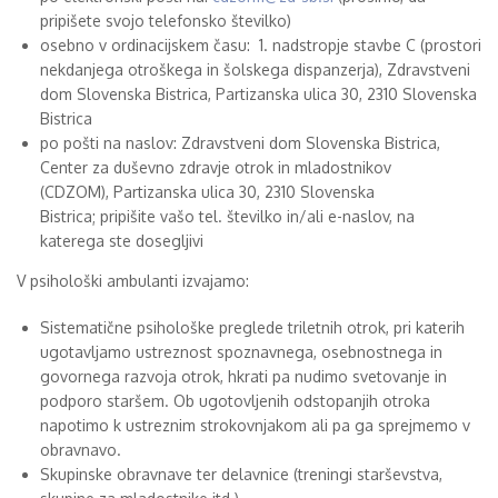
pripišete svojo telefonsko številko)
osebno v ordinacijskem času: 1. nadstropje stavbe C (prostori
nekdanjega otroškega in šolskega dispanzerja), Zdravstveni
dom Slovenska Bistrica, Partizanska ulica 30, 2310 Slovenska
Bistrica
po pošti na naslov: Zdravstveni dom Slovenska Bistrica,
Center za duševno zdravje otrok in mladostnikov
(CDZOM), Partizanska ulica 30, 2310 Slovenska
Bistrica; pripišite vašo tel. številko in/ali e-naslov, na
katerega ste dosegljivi
V psihološki ambulanti izvajamo:
Sistematične psihološke preglede triletnih otrok, pri katerih
ugotavljamo ustreznost spoznavnega, osebnostnega in
govornega razvoja otrok, hkrati pa nudimo svetovanje in
podporo staršem. Ob ugotovljenih odstopanjih otroka
napotimo k ustreznim strokovnjakom ali pa ga sprejmemo v
obravnavo.
Skupinske obravnave ter delavnice (treningi starševstva,