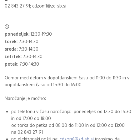
02 843 27 91; cdzom1@zd-sb.si
ponedeljek:
12:30-19:30
torek:
7:30-14:30
sreda:
7:30-14:30
četrtek:
7:30-14:30
petek:
7:30-14:30
Odmor med delom v dopoldanskem času od 11:00 do 11:30 in v
popoldanskem času od 15:30 do 16:00
Naročanje je možno:
po telefonu v času naročanja: ponedeljek od 12:30 do 15:30
in od 17:00 do 18:00
od torka do petka od 08:00 do 11:00 in od 12:00 do 13:00
na 02 843 27 91
po elektronski pošti na:
cdzom1@zd-sb.si
(prosimo, da