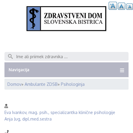
Išči
Navigacija
Domov
Ambulante ZDSB
Psihologinja
Breadcrumb
Eva Ivankov, mag. psih., specializantka klinične psihologije
Anja Jug, dipl.med.sestra