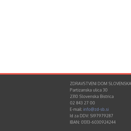
ZDRAVSTVENI DOM SLOVENSKA
Partizanska ulica 30
2310 Slovenska Bistrica
02 843 27 00
E-mail:
info@zd-sb.si
Id za DDV: SI97979287
IBAN: 01313-6030924244