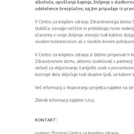
alkohola, opuščanja kajenja, življenja s sladkor
udeležence brezplačne, saj jim pripadajo iz pr
V Centru za krepitev zdravja Zdravstvenega doma Sl
stališča, osvojijo veščine in pridobivajo nove veden
sčasoma v svoje življenje vnesejo tudi kakšno dolg
visokim holesterolom ali z visokim krvnim pritiskom),
V Centru za krepitev zdravja si želimo prispevati 
Zdravstvenem domu, aktivno sodelovali s partnerji v 
skrbeli za vključevanje (ranljivih) oseb v preventiv
koncept dela vključuje tudi skupine ljudi, za katere
Več informacij o financiranju projekta najdete na st
Zbirnik informacij najdete
tukaj
.
KONTAKT:
osebno: Prostori Centra za krepitev zdravja