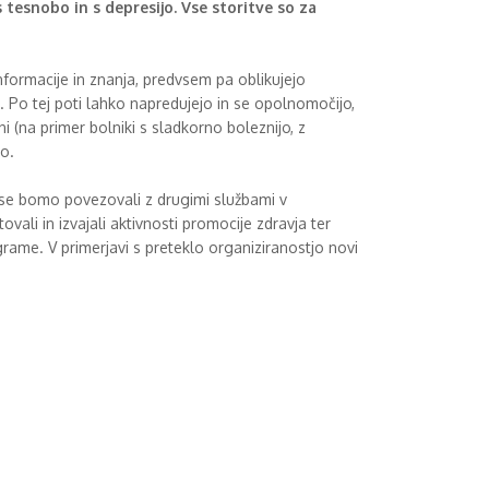
 tesnobo in s depresijo. Vse storitve so za
formacije in znanja, predvsem pa oblikujejo
a. Po tej poti lahko napredujejo in se opolnomočijo,
(na primer bolniki s sladkorno boleznijo, z
jo.
 se bomo povezovali z drugimi službami v
ali in izvajali aktivnosti promocije zdravja ter
ograme. V primerjavi s preteklo organiziranostjo novi