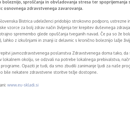
no boleznijo, sproščanja in obvladovanja stresa ter spoprijemanja s
avic osnovnega zdravstvenega zavarovanja.
ovenska Bistrica udeleženci pridobijo strokovno podporo, ustrezne in
jske vzorce za bolj zdrav način življenja ter krepitev duševnega zdravj
otrajno spremembo glede opuščanja tveganih navad. Če pa so že bolni 
 lahko z izkušnjami in znanji iz delavnic s kronično boleznijo lažje živi
h krepitvi javnozdravstvenega poslanstva Zdravstvenega doma tako, da
lokalnem okolju, se odzvali na potrebe lokalnega prebivalstva, načrtov
ne programe. Opaziti je tudi, da smo zbudili zanimanje ljudi za naše pr
 so bile nekatere zdravstvene storitve težje dostopne.
rani:
www.eu-skladi.si