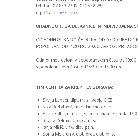
telefon: 02 843 27 19; 041 682 288
e-pošta:
ckz@zd-sb.si
URADNE URE ZA DELAVNICE IN INDIVIDUALNA S
OD PONEDELJKA DO ČETRTKA: OD 07:00 URE DO 1
POPOLDAN: OD 14:30 DO 20:00 URE OZ. PRILAGO
Odmor med delom v dopoldanskem času od 10:00 d
v popoldanskem času od 16:30 do 17:00 ure
TIM CENTRA ZA KREPITEV ZDRAVJA:
Silvija Lunder, dipl. m. s., vodja CKZ
Nika Bertalanič, mag. kineziologije
Petra Fidler, dr.med., spec. pediatrije (sreda, 12
Brigita Kolmanič, dipl. m. s.
Janja Mišič, univ. dipl. psih.
Sonja Mok, univ. dipl. org., dipl. m. s.