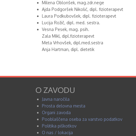
Milena Oblonšek, mag.zdr.nege
Ajda Podgoršek Nikolić, dipl. fizioterapevt
Laura Podkubovšek, dipl. fizioterapevt
Lucija Rožič, dipl. med. sestra.
Vesna Pesek, mag. psih.
Zala Mikl, dipl.fizioterapevt
Meta Vrhovšek, dipl.med.sestra
Anja Hartman, dipl. dietetik
O ZAVODU
Javna naročila
Prosta delovna mesta
Organi zavoda
Pooblaščena oseba za varstvo podatkov
Politika piškotkov
O nas / lokacija