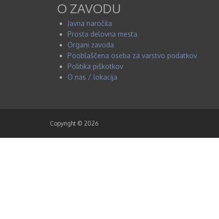
O ZAVODU
Javna naročila
Prosta delovna mesta
Organi zavoda
Pooblaščena oseba za varstvo podatkov
Politika piškotkov
O nas / lokacija
Copyright © 2026