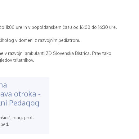
11:00 ure in v popoldanskem času od 16:00 do 16:30 ure.
siholog v domeni z razvojnim pediatrom.
e v razvojni ambulanti ZD Slovenska Bistrica. Prav tako
ledov triletnikov.
na
ava otroka -
lni Pedagog
šinič, mag. prof.
 ped.