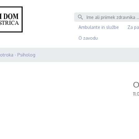
Išči
Ambulante in službe
Za pa
O zavodu
otroka - Psiholog
O
11