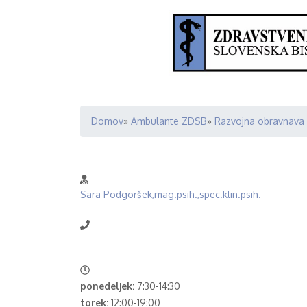
Domov
Ambulante ZDSB
Razvojna obravnava 
Breadcrumb
Sara Podgoršek,mag.psih.,spec.klin.psih.
ponedeljek:
7:30-14:30
torek:
12:00-19:00