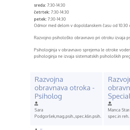
sreda:
7:30-14:30
četrtek:
7:30-14:30
petek:
7:30-14:30
Odmor med delom v dopoldanskem času od 10:30 do 
Razvojno psihološko obravnavo pri otroku izvaja p
Psihologinja v obravnavo sprejema le otroke voden
psihologinja ne izvaja sistematskih psiholoških preg
Razvojna
Razvoj
obravnava otroka -
obravn
Psiholog
Specia
Sara
Manca Stara
Podgoršek,mag.psih.,spec.klin.psih.
spec.in reh.
Previous
‹‹